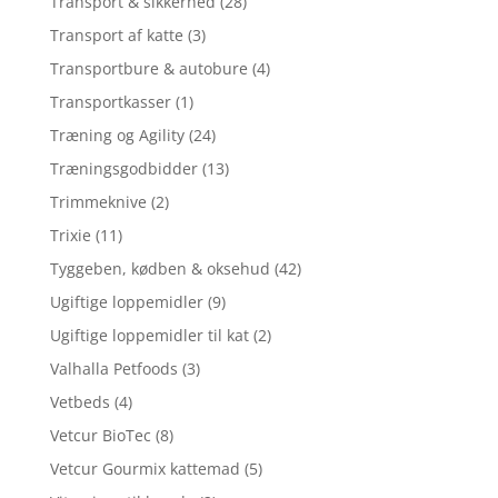
Transport & sikkerhed
(28)
Transport af katte
(3)
Transportbure & autobure
(4)
Transportkasser
(1)
Træning og Agility
(24)
Træningsgodbidder
(13)
Trimmeknive
(2)
Trixie
(11)
Tyggeben, kødben & oksehud
(42)
Ugiftige loppemidler
(9)
Ugiftige loppemidler til kat
(2)
Valhalla Petfoods
(3)
Vetbeds
(4)
Vetcur BioTec
(8)
Vetcur Gourmix kattemad
(5)