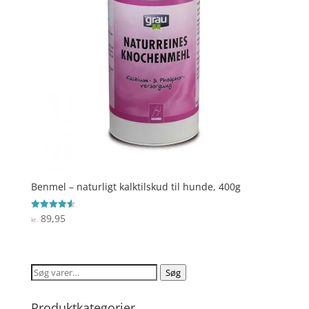
Benmel – naturligt kalktilskud til hunde, 400g
89,95
Vurderet
kr.
4.6
ud af 5
Søg
Søg
efter:
Produktkategorier