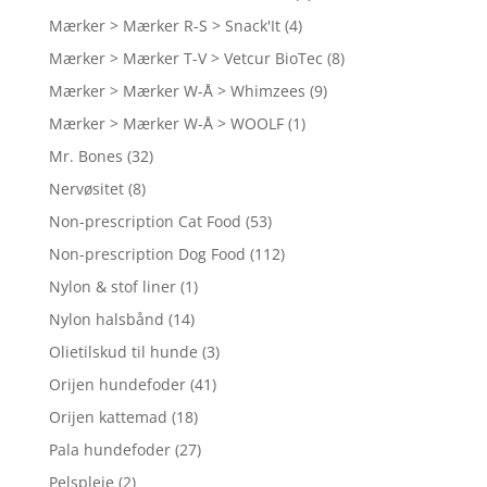
Mærker > Mærker R-S > Snack'It
(4)
Mærker > Mærker T-V > Vetcur BioTec
(8)
Mærker > Mærker W-Å > Whimzees
(9)
Mærker > Mærker W-Å > WOOLF
(1)
Mr. Bones
(32)
Nervøsitet
(8)
Non-prescription Cat Food
(53)
Non-prescription Dog Food
(112)
Nylon & stof liner
(1)
Nylon halsbånd
(14)
Olietilskud til hunde
(3)
Orijen hundefoder
(41)
Orijen kattemad
(18)
Pala hundefoder
(27)
Pelspleje
(2)