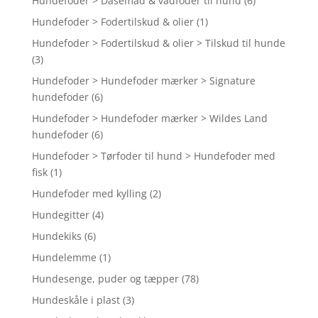
Hundefoder > Dåsemad & vådfoder til hund
(6)
Hundefoder > Fodertilskud & olier
(1)
Hundefoder > Fodertilskud & olier > Tilskud til hunde
(3)
Hundefoder > Hundefoder mærker > Signature
hundefoder
(6)
Hundefoder > Hundefoder mærker > Wildes Land
hundefoder
(6)
Hundefoder > Tørfoder til hund > Hundefoder med
fisk
(1)
Hundefoder med kylling
(2)
Hundegitter
(4)
Hundekiks
(6)
Hundelemme
(1)
Hundesenge, puder og tæpper
(78)
Hundeskåle i plast
(3)