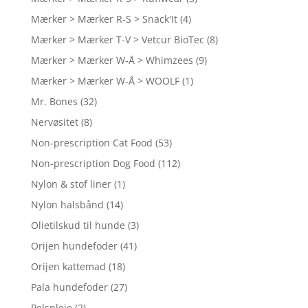
Mærker > Mærker R-S > Snack'It
(4)
Mærker > Mærker T-V > Vetcur BioTec
(8)
Mærker > Mærker W-Å > Whimzees
(9)
Mærker > Mærker W-Å > WOOLF
(1)
Mr. Bones
(32)
Nervøsitet
(8)
Non-prescription Cat Food
(53)
Non-prescription Dog Food
(112)
Nylon & stof liner
(1)
Nylon halsbånd
(14)
Olietilskud til hunde
(3)
Orijen hundefoder
(41)
Orijen kattemad
(18)
Pala hundefoder
(27)
Pelspleje
(2)