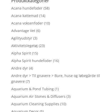
Produktkategorier
Acana hundefoder
(58)
Acana kattemad
(14)
Acana voksenfoder
(10)
Advantage Vet
(6)
Agilityudstyr
(3)
Aktivitetslegetøj
(23)
Alpha Spirit
(15)
Alpha Spirit hundefoder
(16)
Andre dyr
(4)
Andre dyr > Til gnavere > Bure, huse og løbegårde til
gnavere
(7)
Aquarium & Pond Tubing
(1)
Aquarium Air Stones & Diffusers
(3)
Aquarium Cleaning Supplies
(10)
Aquarium Decor
(5)