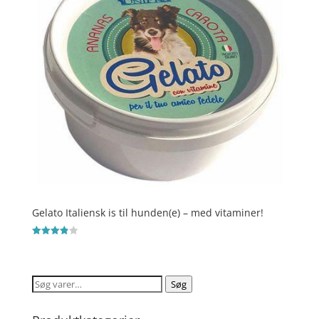
Gelato Italiensk is til hunden(e) – med vitaminer!
Vurderet
3.9
ud af 5
Søg
Søg
efter: