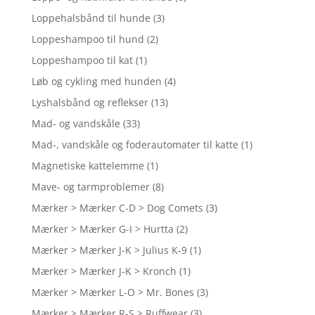
Loppehalsbånd til hunde
(3)
Loppeshampoo til hund
(2)
Loppeshampoo til kat
(1)
Løb og cykling med hunden
(4)
Lyshalsbånd og reflekser
(13)
Mad- og vandskåle
(33)
Mad-, vandskåle og foderautomater til katte
(1)
Magnetiske kattelemme
(1)
Mave- og tarmproblemer
(8)
Mærker > Mærker C-D > Dog Comets
(3)
Mærker > Mærker G-I > Hurtta
(2)
Mærker > Mærker J-K > Julius K-9
(1)
Mærker > Mærker J-K > Kronch
(1)
Mærker > Mærker L-O > Mr. Bones
(3)
Mærker > Mærker R-S > Ruffwear
(3)