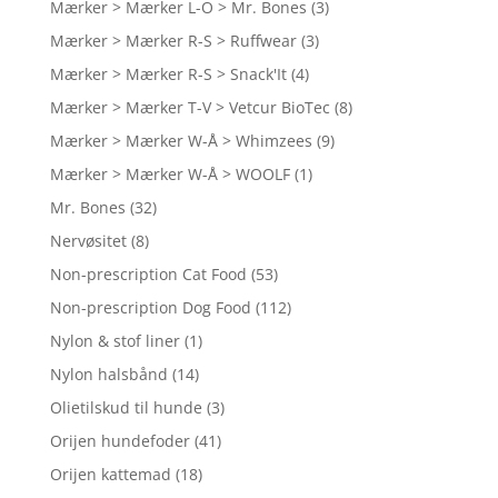
Mærker > Mærker L-O > Mr. Bones
(3)
Mærker > Mærker R-S > Ruffwear
(3)
Mærker > Mærker R-S > Snack'It
(4)
Mærker > Mærker T-V > Vetcur BioTec
(8)
Mærker > Mærker W-Å > Whimzees
(9)
Mærker > Mærker W-Å > WOOLF
(1)
Mr. Bones
(32)
Nervøsitet
(8)
Non-prescription Cat Food
(53)
Non-prescription Dog Food
(112)
Nylon & stof liner
(1)
Nylon halsbånd
(14)
Olietilskud til hunde
(3)
Orijen hundefoder
(41)
Orijen kattemad
(18)