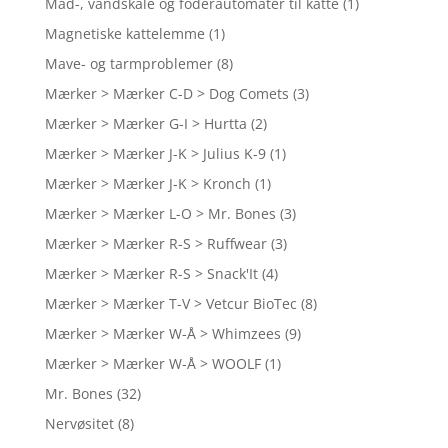
Mad-, vandskåle og foderautomater til katte
(1)
Magnetiske kattelemme
(1)
Mave- og tarmproblemer
(8)
Mærker > Mærker C-D > Dog Comets
(3)
Mærker > Mærker G-I > Hurtta
(2)
Mærker > Mærker J-K > Julius K-9
(1)
Mærker > Mærker J-K > Kronch
(1)
Mærker > Mærker L-O > Mr. Bones
(3)
Mærker > Mærker R-S > Ruffwear
(3)
Mærker > Mærker R-S > Snack'It
(4)
Mærker > Mærker T-V > Vetcur BioTec
(8)
Mærker > Mærker W-Å > Whimzees
(9)
Mærker > Mærker W-Å > WOOLF
(1)
Mr. Bones
(32)
Nervøsitet
(8)