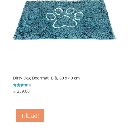
Dirty Dog Doormat, Blå, 60 x 40 cm
239,00
Vurderet
kr.
4.1
ud af 5
Tilbud!