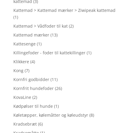
kattemad
(3)
Kattemad > Kattemad mærker > Ziwipeak kattemad
(1)
Kattemad > Vådfoder til kat
(2)
Kattemad mærker
(13)
Kattesenge
(1)
Killingefoder - foder til kattekillinger
(1)
Klikkere
(4)
Kong
(7)
Kornfri godbidder
(11)
Kornfrit hundefoder
(26)
KovaLine
(2)
Kødpølser til hunde
(1)
Køletæpper, kølemåtter og køleudstyr
(8)
Kradsebræt
(6)
Kradsemåtte
(1)