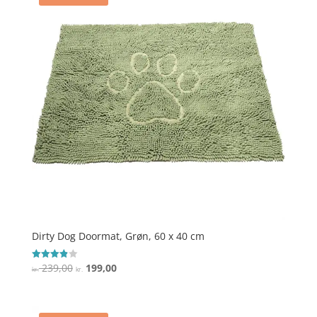
Dirty Dog Doormat, Grøn, 60 x 40 cm
Den
Den
239,00
199,00
Vurderet
kr.
kr.
3.9
oprindelige
aktuelle
ud af 5
pris
pris
var:
er: