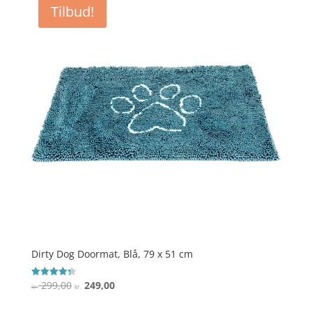
Tilbud!
kr. 239,00.
kr. 199,00.
Dirty Dog Doormat, Blå, 79 x 51 cm
Den
Den
299,00
249,00
Vurderet
kr.
kr.
4.3
oprindelige
aktuelle
ud af 5