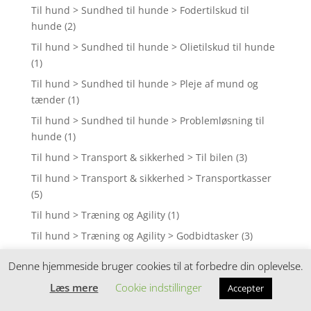
Til hund > Sundhed til hunde > Fodertilskud til
hunde
(2)
Til hund > Sundhed til hunde > Olietilskud til hunde
(1)
Til hund > Sundhed til hunde > Pleje af mund og
tænder
(1)
Til hund > Sundhed til hunde > Problemløsning til
hunde
(1)
Til hund > Transport & sikkerhed > Til bilen
(3)
Til hund > Transport & sikkerhed > Transportkasser
(5)
Til hund > Træning og Agility
(1)
Til hund > Træning og Agility > Godbidtasker
(3)
Til hund > Træning og Agility > Sporliner
(1)
Denne hjemmeside bruger cookies til at forbedre din oplevelse.
Til kat > Kattegrus og kattesand
(1)
Læs mere
Cookie indstillinger
Accepter
Til kat > Lopper og flåter på kat
(1)