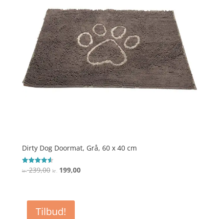
Dirty Dog Doormat, Grå, 60 x 40 cm
Den
Den
239,00
199,00
Vurderet
kr.
kr.
4.6
oprindelige
aktuelle
ud af 5
pris
pris
var:
er:
Tilbud!
kr. 239,00.
kr. 199,00.