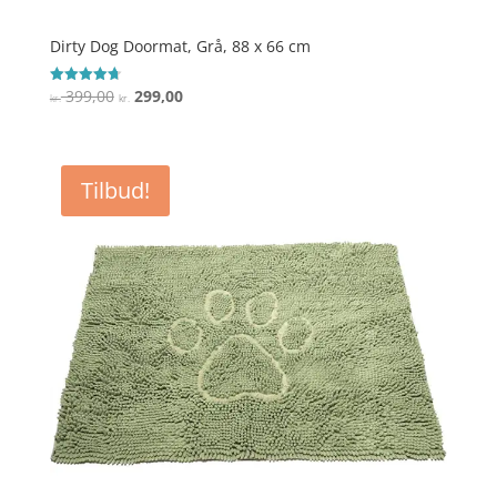
Dirty Dog Doormat, Grå, 88 x 66 cm
Den
Den
399,00
299,00
Vurderet
kr.
kr.
4.7
oprindelige
aktuelle
ud af 5
pris
pris
var:
er:
Tilbud!
kr. 399,00.
kr. 299,00.