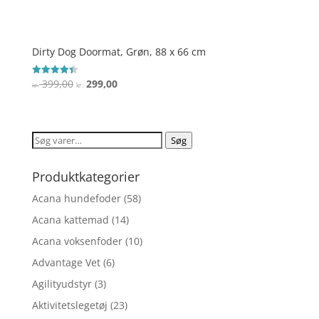
Dirty Dog Doormat, Grøn, 88 x 66 cm
Den
Den
399,00
299,00
Vurderet
kr.
kr.
4.4
oprindelige
aktuelle
ud af 5
pris
pris
var:
er:
Søg
Søg
kr. 399,00.
kr. 299,00.
efter:
Produktkategorier
Acana hundefoder
(58)
Acana kattemad
(14)
Acana voksenfoder
(10)
Advantage Vet
(6)
Agilityudstyr
(3)
Aktivitetslegetøj
(23)