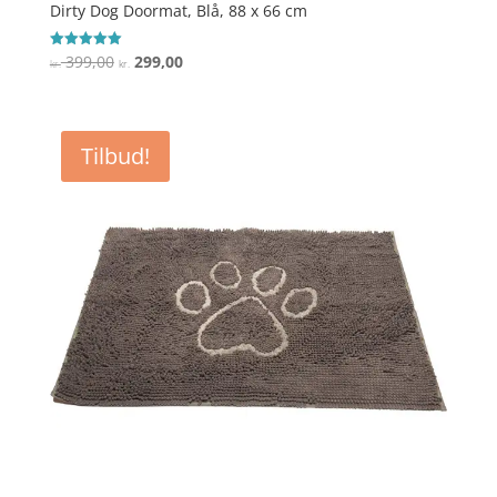
Dirty Dog Doormat, Blå, 88 x 66 cm
Den
Den
399,00
299,00
Vurderet
kr.
kr.
5
oprindelige
aktuelle
ud af 5
pris
pris
var:
er:
Tilbud!
kr. 399,00.
kr. 299,00.