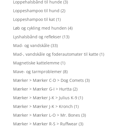
Loppehalsbånd til hunde
(3)
Loppeshampoo til hund
(2)
Loppeshampoo til kat
(1)
Løb og cykling med hunden
(4)
Lyshalsbånd og reflekser
(13)
Mad- og vandskåle
(33)
Mad-, vandskåle og foderautomater til katte
(1)
Magnetiske kattelemme
(1)
Mave- og tarmproblemer
(8)
Mærker > Mærker C-D > Dog Comets
(3)
Mærker > Mærker G-I > Hurtta
(2)
Mærker > Mærker J-K > Julius K-9
(1)
Mærker > Mærker J-K > Kronch
(1)
Mærker > Mærker L-O > Mr. Bones
(3)
Mærker > Mærker R-S > Ruffwear
(3)