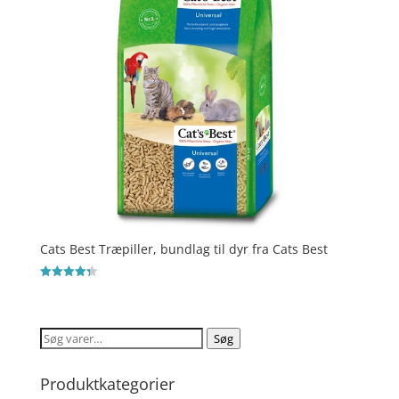
Cats Best Træpiller, bundlag til dyr fra Cats Best
Vurderet
4.3
ud af 5
Søg
Søg
efter:
Produktkategorier