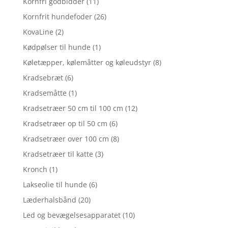
Kornfri godbidder
(11)
Kornfrit hundefoder
(26)
KovaLine
(2)
Kødpølser til hunde
(1)
Køletæpper, kølemåtter og køleudstyr
(8)
Kradsebræt
(6)
Kradsemåtte
(1)
Kradsetræer 50 cm til 100 cm
(12)
Kradsetræer op til 50 cm
(6)
Kradsetræer over 100 cm
(8)
Kradsetræer til katte
(3)
Kronch
(1)
Lakseolie til hunde
(6)
Læderhalsbånd
(20)
Led og bevægelsesapparatet
(10)