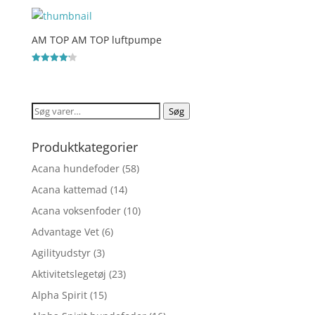
ud af 5
AM TOP AM TOP luftpumpe
Vurderet
4.2
ud af 5
Søg
Søg
efter:
Produktkategorier
Acana hundefoder
(58)
Acana kattemad
(14)
Acana voksenfoder
(10)
Advantage Vet
(6)
Agilityudstyr
(3)
Aktivitetslegetøj
(23)
Alpha Spirit
(15)