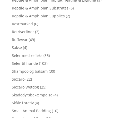
Reptile & Amphibian Habitat Heating & Lighting
(9)
Reptile & Amphibian Substrates
(6)
Reptile & Amphibian Supplies
(2)
Restmarked
(6)
Retriverliner
(2)
Ruffwear
(49)
Sakse
(4)
Seler med refleks
(35)
Seler til hunde
(102)
Shampoo og balsam
(30)
Siccaro
(22)
Siccaro Wetdog
(25)
Skadedyrsbekæmpelse
(4)
Skåle i stativ
(4)
Small Animal Bedding
(10)