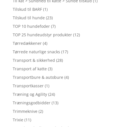
Til kat > Sundhed til katte > Sunde tilskud
(1)
Tilskud til BARF
(1)
Tilskud til hunde
(23)
TOP 10 hundefoder
(7)
TOP 25 hundeudstyr produkter
(12)
Tørredækkener
(4)
Tørrede naturlige snacks
(17)
Transport & sikkerhed
(28)
Transport af katte
(3)
Transportbure & autobure
(4)
Transportkasser
(1)
Træning og Agility
(24)
Træningsgodbidder
(13)
Trimmeknive
(2)
Trixie
(11)