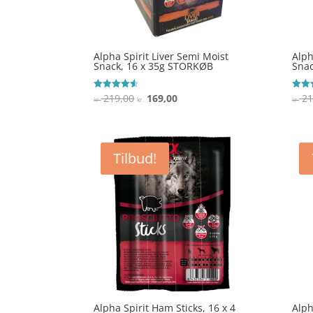
Alpha Spirit Liver Semi Moist
Alph
Snack, 16 x 35g STORKØB
Snac
Den
Den
219,00
169,00
21
Vurderet
Vurde
kr.
kr.
kr.
4.5
3.9
oprindelige
aktuelle
ud af 5
ud af
pris
pris
var:
er:
Tilbud!
kr. 219,00.
kr. 169,00.
Alpha Spirit Ham Sticks, 16 x 4
Alph