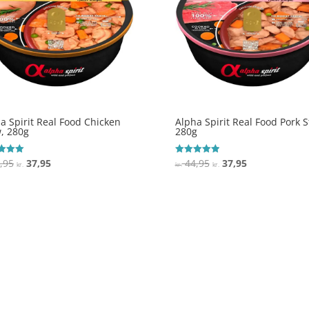
a Spirit Real Food Chicken
Alpha Spirit Real Food Pork S
, 280g
280g
Den
Den
Den
Den
,95
37,95
44,95
37,95
ret
Vurderet
kr.
kr.
kr.
5
oprindelige
aktuelle
oprindelige
aktuelle
 5
ud af 5
pris
pris
pris
pris
var:
er:
var:
er:
kr. 44,95.
kr. 37,95.
kr. 44,95.
kr. 37,95.