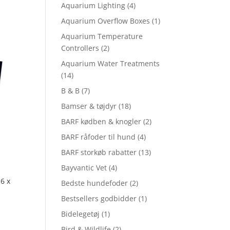
Aquarium Lighting
(4)
Aquarium Overflow Boxes
(1)
Aquarium Temperature
Controllers
(2)
Aquarium Water Treatments
(14)
B & B
(7)
Bamser & tøjdyr
(18)
BARF kødben & knogler
(2)
BARF råfoder til hund
(4)
BARF storkøb rabatter
(13)
Bayvantic Vet
(4)
16 x
Bedste hundefoder
(2)
Bestsellers godbidder
(1)
Bidelegetøj
(1)
Bird & Wildlife
(2)