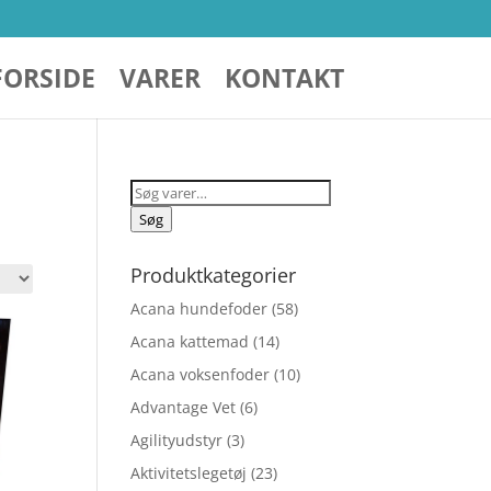
FORSIDE
VARER
KONTAKT
Søg
efter:
Søg
Produktkategorier
Acana hundefoder
(58)
Acana kattemad
(14)
Acana voksenfoder
(10)
Advantage Vet
(6)
Agilityudstyr
(3)
Aktivitetslegetøj
(23)