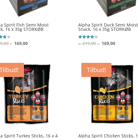
a Spirit Fish Semi Moist
Alpha Spirit Duck Semi Moist
k, 16 x 35g STORKØB
Snack, 16 x 35g STORKØB
Den
Den
Den
Den
9,00
169,00
219,00
169,00
ret
Vurderet
kr.
kr.
kr.
4
oprindelige
aktuelle
oprindelige
aktuelle
 5
ud af 5
pris
pris
pris
pris
var:
er:
var:
er:
Tilbud!
Tilbud!
kr. 219,00.
kr. 169,00.
kr. 219,00.
kr. 169,00.
a Spirit Turkey Sticks, 16 x 4
Alpha Spirit Chicken Sticks, 1