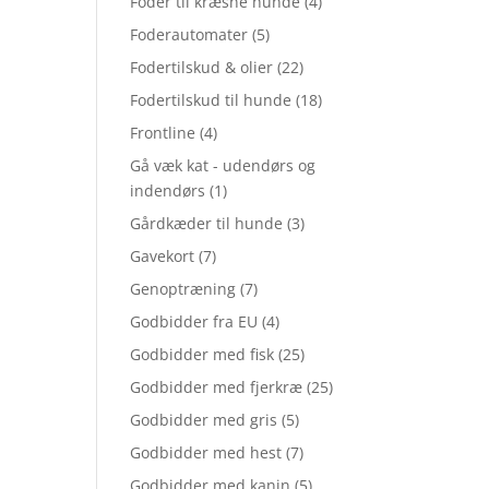
Foder til kræsne hunde
(4)
Foderautomater
(5)
Fodertilskud & olier
(22)
Fodertilskud til hunde
(18)
Frontline
(4)
Gå væk kat - udendørs og
indendørs
(1)
Gårdkæder til hunde
(3)
Gavekort
(7)
Genoptræning
(7)
Godbidder fra EU
(4)
Godbidder med fisk
(25)
Godbidder med fjerkræ
(25)
Godbidder med gris
(5)
Godbidder med hest
(7)
Godbidder med kanin
(5)