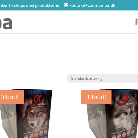
inker til shops med produkterne
kontakt@zoomumba.dk
Tilbud!
Tilbud!