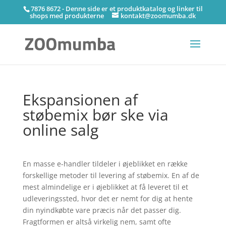
7876 8672 - Denne side er et produktkatalog og linker til
shops med produkterne
kontakt@zoomumba.dk
Ekspansionen af
støbemix bør ske via
online salg
En masse e-handler tildeler i øjeblikket en række
forskellige metoder til levering af støbemix. En af de
mest almindelige er i øjeblikket at få leveret til et
udleveringssted, hvor det er nemt for dig at hente
din nyindkøbte vare præcis når det passer dig.
Fragtformen er altså virkelig nem, samt ofte