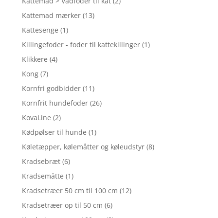
Kattemad > Vådfoder til kat
(2)
Kattemad mærker
(13)
Kattesenge
(1)
Killingefoder - foder til kattekillinger
(1)
Klikkere
(4)
Kong
(7)
Kornfri godbidder
(11)
Kornfrit hundefoder
(26)
KovaLine
(2)
Kødpølser til hunde
(1)
Køletæpper, kølemåtter og køleudstyr
(8)
Kradsebræt
(6)
Kradsemåtte
(1)
Kradsetræer 50 cm til 100 cm
(12)
Kradsetræer op til 50 cm
(6)