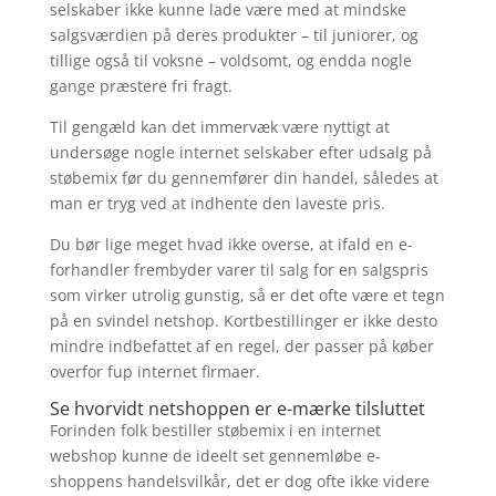
selskaber ikke kunne lade være med at mindske
salgsværdien på deres produkter – til juniorer, og
tillige også til voksne – voldsomt, og endda nogle
gange præstere fri fragt.
Til gengæld kan det immervæk være nyttigt at
undersøge nogle internet selskaber efter udsalg på
støbemix før du gennemfører din handel, således at
man er tryg ved at indhente den laveste pris.
Du bør lige meget hvad ikke overse, at ifald en e-
forhandler frembyder varer til salg for en salgspris
som virker utrolig gunstig, så er det ofte være et tegn
på en svindel netshop. Kortbestillinger er ikke desto
mindre indbefattet af en regel, der passer på køber
overfor fup internet firmaer.
Se hvorvidt netshoppen er e-mærke tilsluttet
Forinden folk bestiller støbemix i en internet
webshop kunne de ideelt set gennemløbe e-
shoppens handelsvilkår, det er dog ofte ikke videre