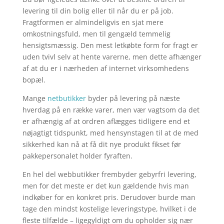
levering til din bolig eller til når du er på job.
Fragtformen er almindeligvis en sjat mere
omkostningsfuld, men til gengæld temmelig
hensigtsmæssig. Den mest letkøbte form for fragt er
uden tvivl selv at hente varerne, men dette afhænger
af at du er i nærheden af internet virksomhedens
bopæl.
Mange
netbutikker
byder på levering på næste
hverdag på en række varer, men vær vagtsom da det
er afhængig af at ordren aflægges tidligere end et
nøjagtigt tidspunkt, med hensynstagen til at de med
sikkerhed kan nå at få dit nye produkt fikset før
pakkepersonalet holder fyraften.
En hel del webbutikker frembyder gebyrfri levering,
men for det meste er det kun gældende hvis man
indkøber for en konkret pris. Derudover burde man
tage den mindst kostelige leveringstype, hvilket i de
fleste tilfælde – ligegyldigt om du opholder sig nær