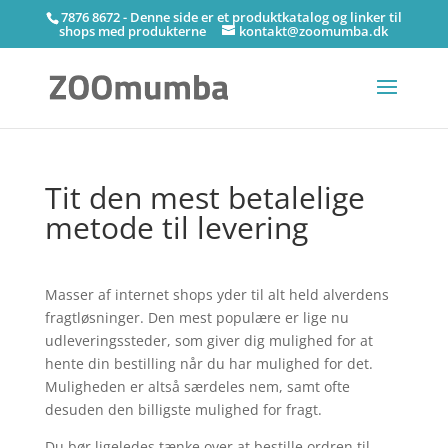
7876 8672 - Denne side er et produktkatalog og linker til
shops med produkterne
kontakt@zoomumba.dk
Tit den mest betalelige
metode til levering
Masser af internet shops yder til alt held alverdens
fragtløsninger. Den mest populære er lige nu
udleveringssteder, som giver dig mulighed for at
hente din bestilling når du har mulighed for det.
Muligheden er altså særdeles nem, samt ofte
desuden den billigste mulighed for fragt.
Du bør ligeledes tænke over at bestille ordren til