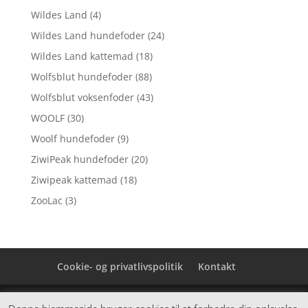
Wildes Land
(4)
Wildes Land hundefoder
(24)
Wildes Land kattemad
(18)
Wolfsblut hundefoder
(88)
Wolfsblut voksenfoder
(43)
WOOLF
(30)
Woolf hundefoder
(9)
ZiwiPeak hundefoder
(20)
Ziwipeak kattemad
(18)
ZooLac
(3)
Cookie- og privatlivspolitik
Kontakt
Denne hjemmeside samler et bredt udvalg af