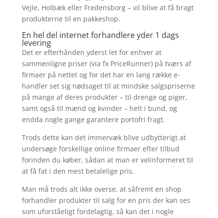
Vejle, Holbæk eller Fredensborg – vil blive at få bragt
produkterne til en pakkeshop.
En hel del internet forhandlere yder 1 dags
levering
Det er efterhånden yderst let for enhver at
sammenligne priser (via fx PriceRunner) på tværs af
firmaer på nettet og for det har en lang række e-
handler set sig nødsaget til at mindske salgspriserne
på mange af deres produkter – til drenge og piger,
samt også til mænd og kvinder – helt i bund, og
endda nogle gange garantere portofri fragt.
Trods dette kan det immervæk blive udbytterigt at
undersøge forskellige online firmaer efter tilbud
forinden du køber, sådan at man er velinformeret til
at få fat i den mest betalelige pris.
Man må trods alt ikke overse, at såfremt en shop
forhandler produkter til salg for en pris der kan ses
som uforståeligt fordelagtig, så kan det i nogle