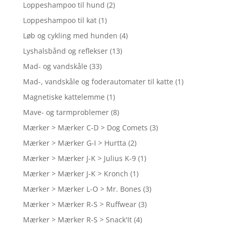
Loppeshampoo til hund
(2)
Loppeshampoo til kat
(1)
Løb og cykling med hunden
(4)
Lyshalsbånd og reflekser
(13)
Mad- og vandskåle
(33)
Mad-, vandskåle og foderautomater til katte
(1)
Magnetiske kattelemme
(1)
Mave- og tarmproblemer
(8)
Mærker > Mærker C-D > Dog Comets
(3)
Mærker > Mærker G-I > Hurtta
(2)
Mærker > Mærker J-K > Julius K-9
(1)
Mærker > Mærker J-K > Kronch
(1)
Mærker > Mærker L-O > Mr. Bones
(3)
Mærker > Mærker R-S > Ruffwear
(3)
Mærker > Mærker R-S > Snack'It
(4)