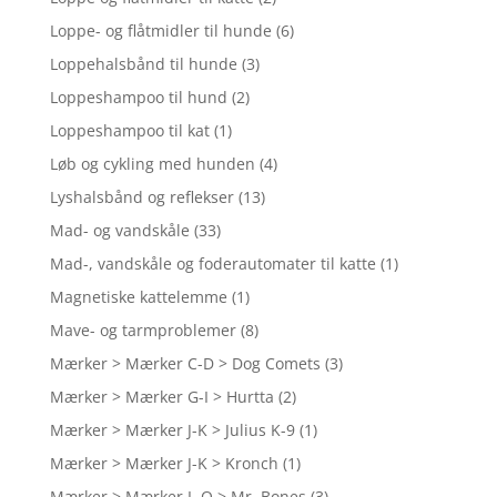
Loppe- og flåtmidler til hunde
(6)
Loppehalsbånd til hunde
(3)
Loppeshampoo til hund
(2)
Loppeshampoo til kat
(1)
Løb og cykling med hunden
(4)
Lyshalsbånd og reflekser
(13)
Mad- og vandskåle
(33)
Mad-, vandskåle og foderautomater til katte
(1)
Magnetiske kattelemme
(1)
Mave- og tarmproblemer
(8)
Mærker > Mærker C-D > Dog Comets
(3)
Mærker > Mærker G-I > Hurtta
(2)
Mærker > Mærker J-K > Julius K-9
(1)
Mærker > Mærker J-K > Kronch
(1)
Mærker > Mærker L-O > Mr. Bones
(3)