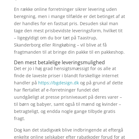
En række online forretninger sikrer levering uden
beregning, men i mange tilfælde er det betinget af at
der handles for en fastsat pris. Desuden skal man
tage den mest prisbevidste leveringsform, hvilket tit
– ligegyldigt om du bor tæt på Taastrup,
Skanderborg eller Ringkøbing – vil blive at få
fragtmanden til at bringe din pakke til en pakkeshop.
Den mest betalelige leveringsmulighed
Det er jo i høj grad hensigtsmæssigt for os alle at
finde de laveste priser i blandt forskellige internet
handler på
https://bgdesign.dk
og på grund af dette
har flertallet af e-forretninger fundet det
uundgåeligt at presse prisniveauet på deres varer –
til børn og babyer, samt også til mænd og kvinder –
betragteligt, og endda nogle gange tilbyde gratis
fragt.
Dog kan det stadigvæk blive indbringende at eftergå
enkelte online selskaber efter rabatkoder forud for at