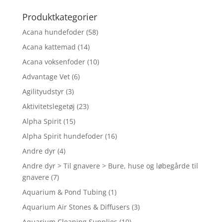
efter:
Produktkategorier
Acana hundefoder
(58)
Acana kattemad
(14)
Acana voksenfoder
(10)
Advantage Vet
(6)
Agilityudstyr
(3)
Aktivitetslegetøj
(23)
Alpha Spirit
(15)
Alpha Spirit hundefoder
(16)
Andre dyr
(4)
Andre dyr > Til gnavere > Bure, huse og løbegårde til
gnavere
(7)
Aquarium & Pond Tubing
(1)
Aquarium Air Stones & Diffusers
(3)
Aquarium Cleaning Supplies
(10)