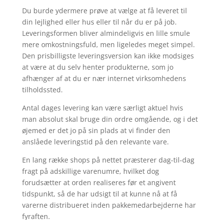
Du burde ydermere prøve at vælge at få leveret til
din lejlighed eller hus eller til når du er på job.
Leveringsformen bliver almindeligvis en lille smule
mere omkostningsfuld, men ligeledes meget simpel.
Den prisbilligste leveringsversion kan ikke modsiges
at være at du selv henter produkterne, som jo
afhænger af at du er nær internet virksomhedens
tilholdssted.
Antal dages levering kan være særligt aktuel hvis
man absolut skal bruge din ordre omgående, og i det
øjemed er det jo på sin plads at vi finder den
anslåede leveringstid på den relevante vare.
En lang række shops på nettet præsterer dag-til-dag
fragt på adskillige varenumre, hvilket dog
forudsætter at orden realiseres før et angivent
tidspunkt, så de har udsigt til at kunne nå at få
varerne distribueret inden pakkemedarbejderne har
fyraften.