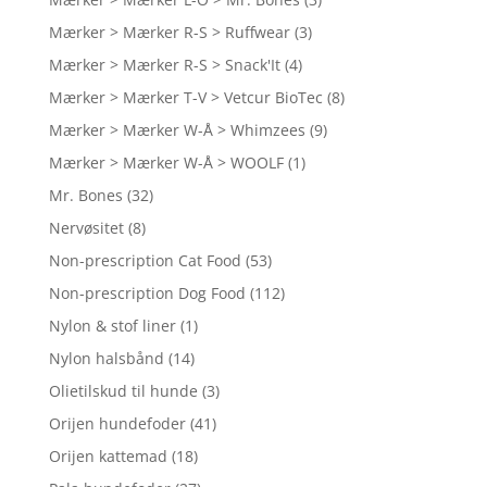
Mærker > Mærker R-S > Ruffwear
(3)
Mærker > Mærker R-S > Snack'It
(4)
Mærker > Mærker T-V > Vetcur BioTec
(8)
Mærker > Mærker W-Å > Whimzees
(9)
Mærker > Mærker W-Å > WOOLF
(1)
Mr. Bones
(32)
Nervøsitet
(8)
Non-prescription Cat Food
(53)
Non-prescription Dog Food
(112)
Nylon & stof liner
(1)
Nylon halsbånd
(14)
Olietilskud til hunde
(3)
Orijen hundefoder
(41)
Orijen kattemad
(18)