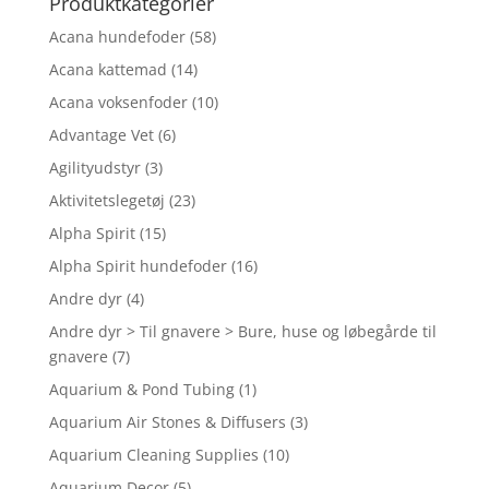
Produktkategorier
Acana hundefoder
(58)
Acana kattemad
(14)
Acana voksenfoder
(10)
Advantage Vet
(6)
Agilityudstyr
(3)
Aktivitetslegetøj
(23)
Alpha Spirit
(15)
Alpha Spirit hundefoder
(16)
Andre dyr
(4)
Andre dyr > Til gnavere > Bure, huse og løbegårde til
gnavere
(7)
Aquarium & Pond Tubing
(1)
Aquarium Air Stones & Diffusers
(3)
Aquarium Cleaning Supplies
(10)
Aquarium Decor
(5)