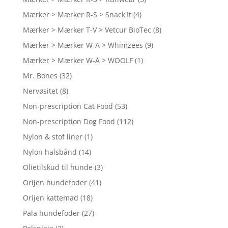
Mærker > Mærker R-S > Snack'It
(4)
Mærker > Mærker T-V > Vetcur BioTec
(8)
Mærker > Mærker W-Å > Whimzees
(9)
Mærker > Mærker W-Å > WOOLF
(1)
Mr. Bones
(32)
Nervøsitet
(8)
Non-prescription Cat Food
(53)
Non-prescription Dog Food
(112)
Nylon & stof liner
(1)
Nylon halsbånd
(14)
Olietilskud til hunde
(3)
Orijen hundefoder
(41)
Orijen kattemad
(18)
Pala hundefoder
(27)