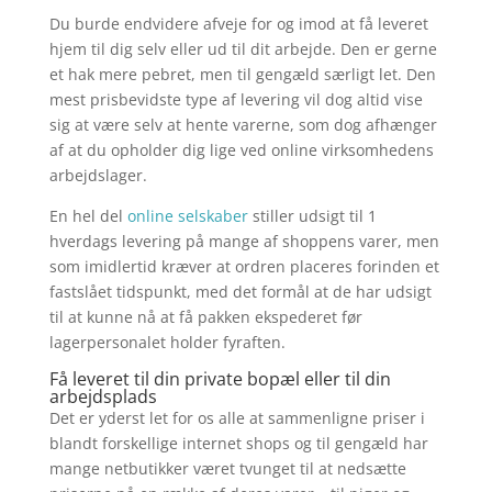
Du burde endvidere afveje for og imod at få leveret
hjem til dig selv eller ud til dit arbejde. Den er gerne
et hak mere pebret, men til gengæld særligt let. Den
mest prisbevidste type af levering vil dog altid vise
sig at være selv at hente varerne, som dog afhænger
af at du opholder dig lige ved online virksomhedens
arbejdslager.
En hel del
online selskaber
stiller udsigt til 1
hverdags levering på mange af shoppens varer, men
som imidlertid kræver at ordren placeres forinden et
fastslået tidspunkt, med det formål at de har udsigt
til at kunne nå at få pakken ekspederet før
lagerpersonalet holder fyraften.
Få leveret til din private bopæl eller til din
arbejdsplads
Det er yderst let for os alle at sammenligne priser i
blandt forskellige internet shops og til gengæld har
mange netbutikker været tvunget til at nedsætte