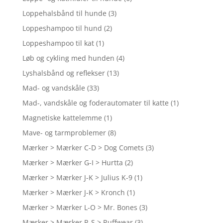
Loppehalsbånd til hunde
(3)
Loppeshampoo til hund
(2)
Loppeshampoo til kat
(1)
Løb og cykling med hunden
(4)
Lyshalsbånd og reflekser
(13)
Mad- og vandskåle
(33)
Mad-, vandskåle og foderautomater til katte
(1)
Magnetiske kattelemme
(1)
Mave- og tarmproblemer
(8)
Mærker > Mærker C-D > Dog Comets
(3)
Mærker > Mærker G-I > Hurtta
(2)
Mærker > Mærker J-K > Julius K-9
(1)
Mærker > Mærker J-K > Kronch
(1)
Mærker > Mærker L-O > Mr. Bones
(3)
Mærker > Mærker R-S > Ruffwear
(3)