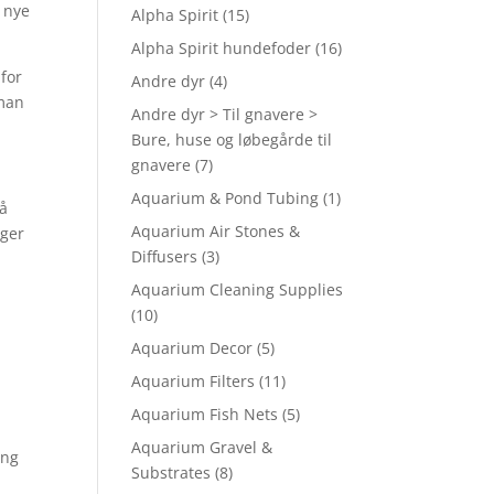
e nye
Alpha Spirit
(15)
Alpha Spirit hundefoder
(16)
for
Andre dyr
(4)
 man
Andre dyr > Til gnavere >
Bure, huse og løbegårde til
gnavere
(7)
Aquarium & Pond Tubing
(1)
så
Aquarium Air Stones &
iger
Diffusers
(3)
Aquarium Cleaning Supplies
(10)
Aquarium Decor
(5)
Aquarium Filters
(11)
Aquarium Fish Nets
(5)
Aquarium Gravel &
ing
Substrates
(8)