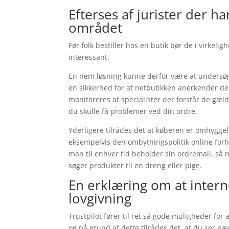
Efterses af jurister der 
området
Før folk bestiller hos en butik bør de i virkel
interessant.
En nem løsning kunne derfor være at undersøg
en sikkerhed for at netbutikken anerkender den
monitoreres af specialister der forstår de gæl
du skulle få problemer ved din ordre.
Yderligere tilrådes det at køberen er omhygge
eksempelvis den ombytningspolitik online forh
man til enhver tid beholder sin ordremail, så
søger produkter til en dreng eller pige.
En erklæring om at interne
lovgivning
Trustpilot fører til ret så gode muligheder fo
og på grund af dette tilrådes det, at du ser n