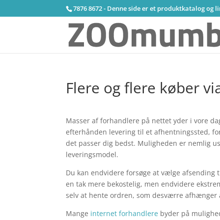
7876 8672 - Denne side er et produktkatalog og l
Flere og flere køber vi
Masser af forhandlere på nettet yder i vore da
efterhånden levering til et afhentningssted, fo
det passer dig bedst. Muligheden er nemlig us
leveringsmodel.
Du kan endvidere forsøge at vælge afsending ti
en tak mere bekostelig, men endvidere ekstrem
selv at hente ordren, som desværre afhænger af
Mange
internet forhandlere
byder på mulighed