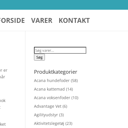
FORSIDE
VARER
KONTAKT
Søg
efter:
Søg
r er
Produktkategorier
når
Acana hundefoder
(58)
Acana kattemad
(14)
Acana voksenfoder
(10)
nok
Advantage Vet
(6)
t
Agilityudstyr
(3)
Aktivitetslegetøj
(23)
ket