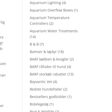
Aquarium Lighting
(4)
Aquarium Overflow Boxes
(1)
Aquarium Temperature
lig
Controllers
(2)
Aquarium Water Treatments
(14)
ære
gt
B & B
(7)
år
Bamser & tøjdyr
(18)
BARF kødben & knogler
(2)
 som
BARF råfoder til hund
(4)
BARF storkøb rabatter
(13)
 man
Bayvantic Vet
(4)
Bedste hundefoder
(2)
Bestsellers godbidder
(1)
Bidelegetøj
(1)
ger
Bird & Wildlife
(2)