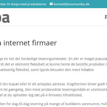
inker til shops med produkterne
kontakt@zoomumba.dk
a internet firmaer
ge en hel del forskellige leveringsmetoder. En der er meget populæ
rdi det er ekstremt fleksibelt at kunne hente de bestilte produkter 
ædvanlig fleksibel, samt typisk desuden den mest letkøbte
l din bopæl eller til dit arbejdes adresse. Fragtformen bliver godt 
t let gængelig. Den mest prisbevidste leveringsmåde er utvivlsom
 at du opholder dig tæt på e-firmaets tilholdssted.
en for dag-til-dag levering på mange af butikkens varenumre, hvil