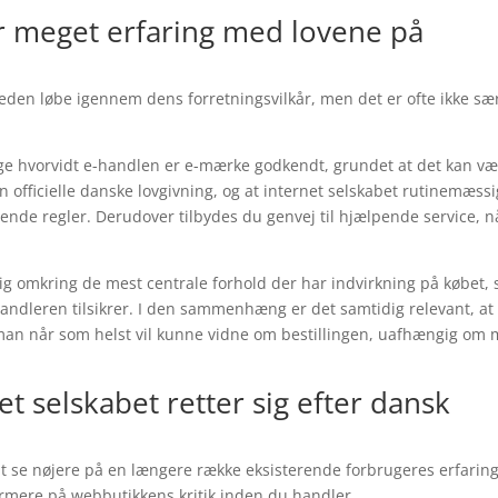
har meget erfaring med lovene på
igheden løbe igennem dens forretningsvilkår, men det er ofte ikke sær
e hvorvidt e-handlen er e-mærke godkendt, grundet at det kan v
 officielle danske lovgivning, og at internet selskabet rutinemæssi
dende regler. Derudover tilbydes du genvej til hjælpende service, n
lig omkring de mest centrale forhold der har indvirkning på købet,
andleren tilsikrer. I den sammenhæng er det samtidig relevant, at
 man når som helst vil kunne vidne om bestillingen, uafhængig om
t selskabet retter sig efter dansk
r at se nøjere på en længere række eksisterende forbrugeres erfarin
ærmere på webbutikkens kritik inden du handler.