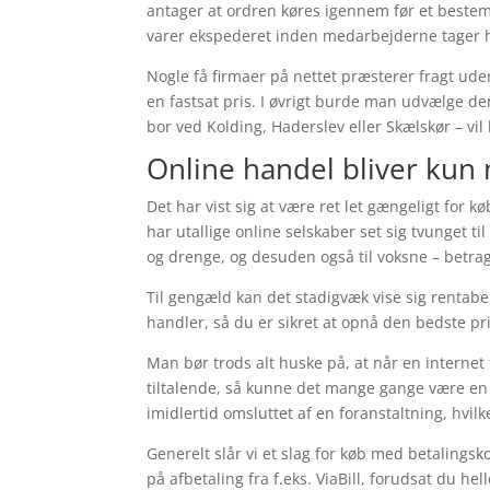
antager at ordren køres igennem før et bestemt
varer ekspederet inden medarbejderne tager 
Nogle få firmaer på nettet præsterer fragt ud
en fastsat pris. I øvrigt burde man udvælge de
bor ved Kolding, Haderslev eller Skælskør – vil 
Online handel bliver kun
Det har vist sig at være ret let gængeligt for k
har utallige online selskaber set sig tvunget t
og drenge, og desuden også til voksne – betrag
Til gengæld kan det stadigvæk vise sig rentabe
handler, så du er sikret at opnå den bedste pri
Man bør trods alt huske på, at når en internet f
tiltalende, så kunne det mange gange være en
imidlertid omsluttet af en foranstaltning, hvil
Generelt slår vi et slag for køb med betalingsk
på afbetaling fra f.eks. ViaBill, forudsat du he