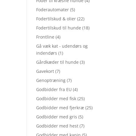
Foder til kræsne hunde
(4)
Foderautomater
(5)
Fodertilskud & olier
(22)
Fodertilskud til hunde
(18)
Frontline
(4)
Gå væk kat - udendørs og
indendørs
(1)
Gårdkæder til hunde
(3)
Gavekort
(7)
Genoptræning
(7)
Godbidder fra EU
(4)
Godbidder med fisk
(25)
Godbidder med fjerkræ
(25)
Godbidder med gris
(5)
Godbidder med hest
(7)
Godbidder med kanin
(5)