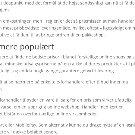
 tidspunkt, med det formål at de højst sandsynligt kan nå at få d
hjem.
en omkostninger, men i reglen er det så præmissen at man handler 
n mest prisbevidste leveringsmåde, hvilket oftest – ligegyldigt om
blive at få dem til at bringe ordren til en pakkeshop.
 mere populært
øbere at finde de bedste priser i blandt forskellige online shops og 
il at mindske udsalgspriserne på en række af deres produkter – til p
teligt, og endda nogle gange garantere gebyrfri levering.
lt at se nærmere på enkelte e-forhandlere efter tilbud inden du
s.
orhandler tilbyder en vare til salg for en pris som virker ufattelig
 varsel om en uoprigtig online webshop. Handler med kort er
ket bistår en overfor uærlige online virksomheder.
ort eller MobilePay. Som alternativ kunne du drage nytte af en løsn
llere vil dække beløbet senere.