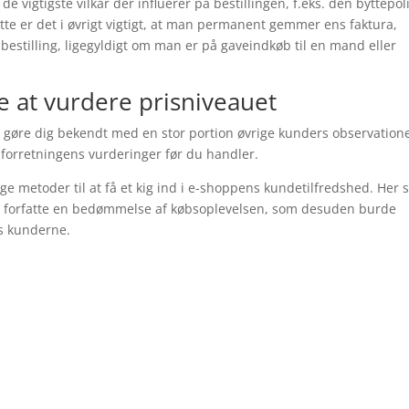
 de vigtigste vilkår der influerer på bestillingen, f.eks. den byttepoli
tte er det i øvrigt vigtigt, at man permanent gemmer ens faktura,
bestilling, ligegyldigt om man er på gaveindkøb til en mand eller
lle at vurdere prisniveauet
at gøre dig bekendt med en stor portion øvrige kunders observation
 forretningens vurderinger før du handler.
 metoder til at få et kig ind i e-shoppens kundetilfredshed. Her 
at forfatte en bedømmelse af købsoplevelsen, som desuden burde
os kunderne.