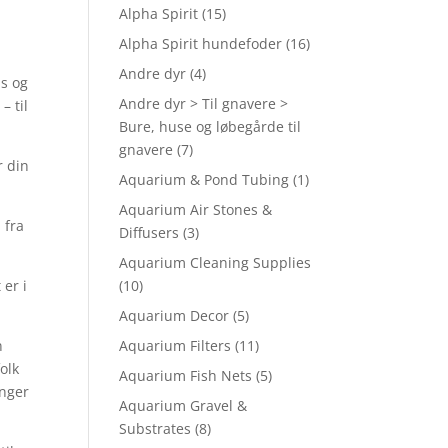
Alpha Spirit
(15)
Alpha Spirit hundefoder
(16)
Andre dyr
(4)
ps og
Andre dyr > Til gnavere >
– til
Bure, huse og løbegårde til
gnavere
(7)
r din
Aquarium & Pond Tubing
(1)
Aquarium Air Stones &
 fra
Diffusers
(3)
Aquarium Cleaning Supplies
er i
(10)
Aquarium Decor
(5)
n
Aquarium Filters
(11)
olk
Aquarium Fish Nets
(5)
inger
Aquarium Gravel &
Substrates
(8)