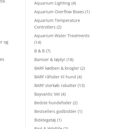
tik
Aquarium Lighting
(4)
Aquarium Overflow Boxes
(1)
Aquarium Temperature
Controllers
(2)
Aquarium Water Treatments
er og
(14)
B & B
(7)
ses
Bamser & tøjdyr
(18)
BARF kødben & knogler
(2)
BARF råfoder til hund
(4)
BARF storkøb rabatter
(13)
Bayvantic Vet
(4)
Bedste hundefoder
(2)
Bestsellers godbidder
(1)
Bidelegetøj
(1)
Bird & Wildlife
(2)