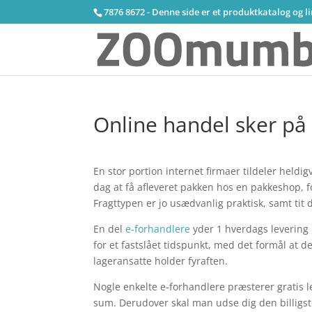
7876 8672 - Denne side er et produktkatalog og l
Online handel sker på 
En stor portion internet firmaer tildeler heldi
dag at få afleveret pakken hos en pakkeshop, 
Fragttypen er jo usædvanlig praktisk, samt tit
En del
e-forhandlere
yder 1 hverdags levering 
for et fastslået tidspunkt, med det formål at d
lageransatte holder fyraften.
Nogle enkelte e-forhandlere præsterer gratis l
sum. Derudover skal man udse dig den billigste