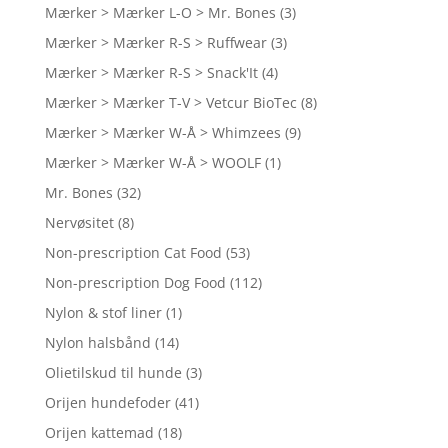
Mærker > Mærker L-O > Mr. Bones
(3)
Mærker > Mærker R-S > Ruffwear
(3)
Mærker > Mærker R-S > Snack'It
(4)
Mærker > Mærker T-V > Vetcur BioTec
(8)
Mærker > Mærker W-Å > Whimzees
(9)
Mærker > Mærker W-Å > WOOLF
(1)
Mr. Bones
(32)
Nervøsitet
(8)
Non-prescription Cat Food
(53)
Non-prescription Dog Food
(112)
Nylon & stof liner
(1)
Nylon halsbånd
(14)
Olietilskud til hunde
(3)
Orijen hundefoder
(41)
Orijen kattemad
(18)