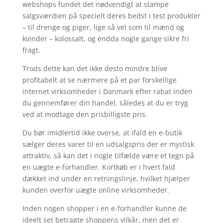
webshops fundet det nødvendigt at stampe
salgsværdien på specielt deres bedst i test produkter
– til drenge og piger, lige så vel som til mænd og
kvinder – kolossalt, og endda nogle gange sikre fri
fragt.
Trods dette kan det ikke desto mindre blive
profitabelt at se nærmere på et par forskellige
internet virksomheder i Danmark efter rabat inden
du gennemfører din handel, således at du er tryg
ved at modtage den prisbilligste pris.
Du bør imidlertid ikke overse, at ifald en e-butik
sælger deres varer til en udsalgspris der er mystisk
attraktiv, så kan det i nogle tilfælde være et tegn på
en uægte e-forhandler. Kortkøb er i hvert fald
dækket ind under en retningslinje, hvilket hjælper
kunden overfor uægte online virksomheder.
Inden nogen shopper i en e-forhandler kunne de
ideelt set betragte shoppens vilkår, men det er