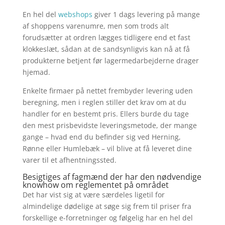
En hel del
webshops
giver 1 dags levering på mange
af shoppens varenumre, men som trods alt
forudsætter at ordren lægges tidligere end et fast
klokkeslæt, sådan at de sandsynligvis kan nå at få
produkterne betjent før lagermedarbejderne drager
hjemad.
Enkelte firmaer på nettet frembyder levering uden
beregning, men i reglen stiller det krav om at du
handler for en bestemt pris. Ellers burde du tage
den mest prisbevidste leveringsmetode, der mange
gange – hvad end du befinder sig ved Herning,
Rønne eller Humlebæk – vil blive at få leveret dine
varer til et afhentningssted.
Besigtiges af fagmænd der har den nødvendige
knowhow om reglementet på området
Det har vist sig at være særdeles ligetil for
almindelige dødelige at søge sig frem til priser fra
forskellige e-forretninger og følgelig har en hel del