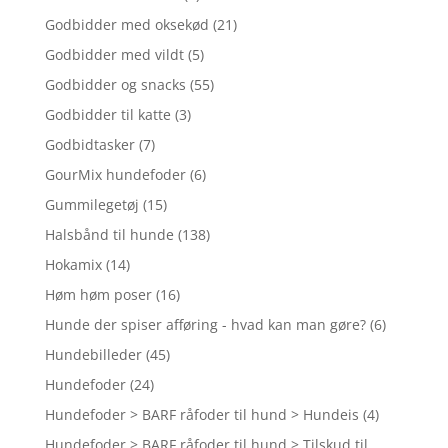
Godbidder med oksekød
(21)
Godbidder med vildt
(5)
Godbidder og snacks
(55)
Godbidder til katte
(3)
Godbidtasker
(7)
GourMix hundefoder
(6)
Gummilegetøj
(15)
Halsbånd til hunde
(138)
Hokamix
(14)
Høm høm poser
(16)
Hunde der spiser afføring - hvad kan man gøre?
(6)
Hundebilleder
(45)
Hundefoder
(24)
Hundefoder > BARF råfoder til hund > Hundeis
(4)
Hundefoder > BARF råfoder til hund > Tilskud til