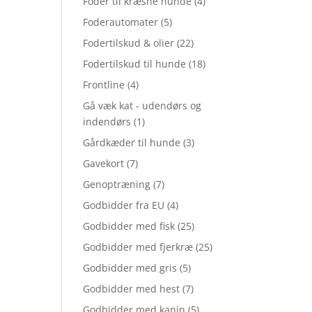
Foder til kræsne hunde
(4)
Foderautomater
(5)
Fodertilskud & olier
(22)
Fodertilskud til hunde
(18)
Frontline
(4)
Gå væk kat - udendørs og
indendørs
(1)
Gårdkæder til hunde
(3)
Gavekort
(7)
Genoptræning
(7)
Godbidder fra EU
(4)
Godbidder med fisk
(25)
Godbidder med fjerkræ
(25)
Godbidder med gris
(5)
Godbidder med hest
(7)
Godbidder med kanin
(5)