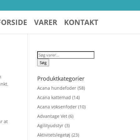
FORSIDE
VARER
KONTAKT
Søg
efter:
Søg
m
Produktkategorier
unkt.
Acana hundefoder
(58)
Acana kattemad
(14)
Acana voksenfoder
(10)
Advantage Vet
(6)
r at
Agilityudstyr
(3)
Aktivitetslegetøj
(23)