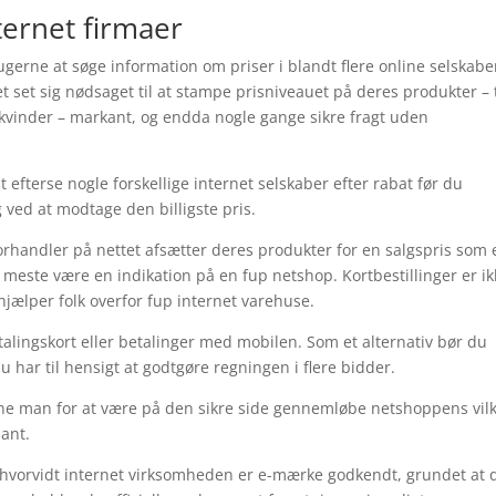
ternet firmaer
gerne at søge information om priser i blandt flere online selskabe
t set sig nødsaget til at stampe prisniveauet på deres produkter – t
kvinder – markant, og endda nogle gange sikre fragt uden
t efterse nogle forskellige internet selskaber efter rabat før du
 ved at modtage den billigste pris.
orhandler på nettet afsætter deres produkter for en salgspris som 
meste være en indikation på en fup netshop. Kortbestillinger er ik
hjælper folk overfor fup internet varehuse.
talingskort eller betalinger med mobilen. Som et alternativ bør du
du har til hensigt at godtgøre regningen i flere bidder.
nne man for at være på den sikre side gennemløbe netshoppens vilk
sant.
 hvorvidt internet virksomheden er e-mærke godkendt, grundet at 