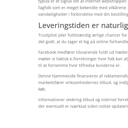
typisk er et signal om at internet webshoppen o
fagfolk som er meget bekendte med vilkårene. D
vanskeligheder i forbindelse med din bestillin
Leveringstiden er naturlig
Trustpilot yder fuldstændig ærlige chancer fo
det godt, at du tager et kig på online forhand
Facebook medfører tilsvarende fuldt ud hæderlig
møder vi faktisk e-forretninger hvor folk kan
til at fornemme hvor tilfredse kunderne er.
Denne hjemmeside finansieres af reklameindtæ
markedsfører virksomhedernes tilbud, og indt
køb.
Informationer omkring tilbud og internet forret
der eventuelt er iværksat siden sidste opdateri