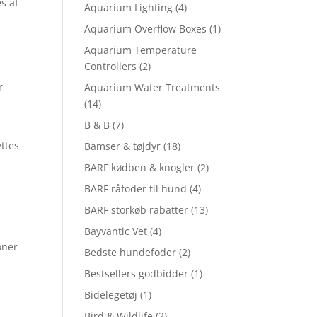
s af
Aquarium Lighting
(4)
Aquarium Overflow Boxes
(1)
Aquarium Temperature
Controllers
(2)
r
Aquarium Water Treatments
(14)
B & B
(7)
ttes
Bamser & tøjdyr
(18)
BARF kødben & knogler
(2)
BARF råfoder til hund
(4)
BARF storkøb rabatter
(13)
Bayvantic Vet
(4)
oner
Bedste hundefoder
(2)
Bestsellers godbidder
(1)
Bidelegetøj
(1)
Bird & Wildlife
(2)