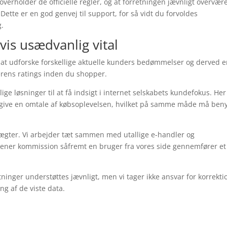
verholder de officielle regler, og at forretningen jævnligt overvære
ette er en god genvej til support, for så vidt du forvoldes
g.
vis usædvanlig vital
r at udforske forskellige aktuelle kunders bedømmelser og derved e
lerens ratings inden du shopper.
e løsninger til at få indsigt i internet selskabets kundefokus. Her
 afgive en omtale af købsoplevelsen, hvilket på samme måde må beny
gter. Vi arbejder tæt sammen med utallige e-handler og
jener kommission såfremt en bruger fra vores side gennemfører et
ninger understøttes jævnligt, men vi tager ikke ansvar for korrekti
ng af de viste data.