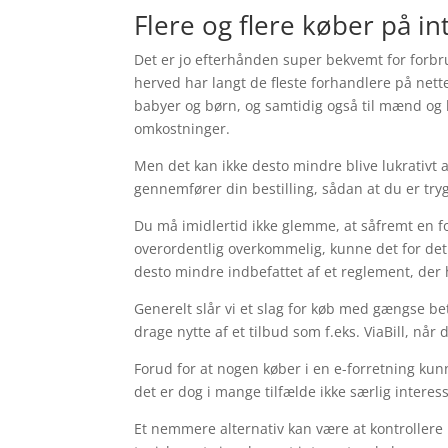
Flere og flere køber på in
Det er jo efterhånden super bekvemt for forbru
herved har langt de fleste forhandlere på nette
babyer og børn, og samtidig også til mænd og 
omkostninger.
Men det kan ikke desto mindre blive lukrativt a
gennemfører din bestilling, sådan at du er tryg
Du må imidlertid ikke glemme, at såfremt en f
overordentlig overkommelig, kunne det for det 
desto mindre indbefattet af et reglement, der 
Generelt slår vi et slag for køb med gængse be
drage nytte af et tilbud som f.eks. ViaBill, når 
Forud for at nogen køber i en e-forretning ku
det er dog i mange tilfælde ikke særlig interes
Et nemmere alternativ kan være at kontrollere