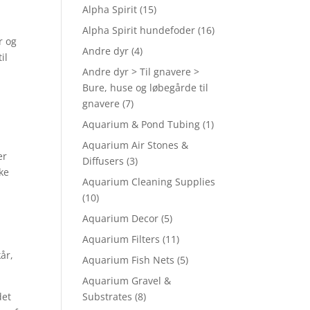
Alpha Spirit
(15)
Alpha Spirit hundefoder
(16)
r og
Andre dyr
(4)
il
Andre dyr > Til gnavere >
Bure, huse og løbegårde til
gnavere
(7)
Aquarium & Pond Tubing
(1)
Aquarium Air Stones &
er
Diffusers
(3)
ke
Aquarium Cleaning Supplies
(10)
Aquarium Decor
(5)
Aquarium Filters
(11)
år,
Aquarium Fish Nets
(5)
Aquarium Gravel &
det
Substrates
(8)