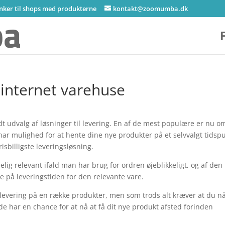
inker til shops med produkterne
kontakt@zoomumba.dk
 internet varehuse
edt udvalg af løsninger til levering. En af de mest populære er nu o
 har mulighed for at hente dine nye produkter på et selvvalgt tidsp
sbilligste leveringsløsning.
lig relevant ifald man har brug for ordren øjeblikkeligt, og af den
 på leveringstiden for den relevante vare.
levering på en række produkter, men som trods alt kræver at du nå
 de har en chance for at nå at få dit nye produkt afsted forinden