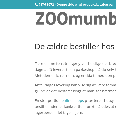
7876 8672 - Denne side er et produktkatalog og l
De ældre bestiller hos
Flere online forretninger giver heldigvis et br
dage at få leveret til en pakkeshop, så du selv
Metoden er jo ret nem, og endda tilmed den pri
Antal dages levering kan vise sig at være temme
grund er det bestemt klogt at man ser nærmere
En stor portion
online shops
præsterer 1 dags 
bestille inden et konkret tidspunkt, således at
lagerpersonalet tager hjem.