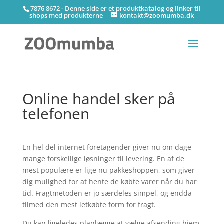
7876 8672 - Denne side er et produktkatalog og linker til
shops med produkterne
kontakt@zoomumba.dk
Online handel sker på
telefonen
En hel del internet foretagender giver nu om dage
mange forskellige løsninger til levering. En af de
mest populære er lige nu pakkeshoppen, som giver
dig mulighed for at hente de købte varer når du har
tid. Fragtmetoden er jo særdeles simpel, og endda
tilmed den mest letkøbte form for fragt.
Du kan ligeledes planlægge at vælge afsending hjem