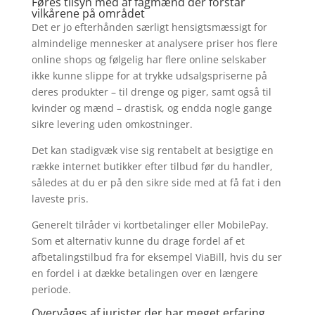
Føres tilsyn med af fagmænd der forstår
vilkårene på området
Det er jo efterhånden særligt hensigtsmæssigt for
almindelige mennesker at analysere priser hos flere
online shops og følgelig har flere online selskaber
ikke kunne slippe for at trykke udsalgspriserne på
deres produkter – til drenge og piger, samt også til
kvinder og mænd – drastisk, og endda nogle gange
sikre levering uden omkostninger.
Det kan stadigvæk vise sig rentabelt at besigtige en
række internet butikker efter tilbud før du handler,
således at du er på den sikre side med at få fat i den
laveste pris.
Generelt tilråder vi kortbetalinger eller MobilePay.
Som et alternativ kunne du drage fordel af et
afbetalingstilbud fra for eksempel ViaBill, hvis du ser
en fordel i at dække betalingen over en længere
periode.
Overvåges af jurister der har meget erfaring