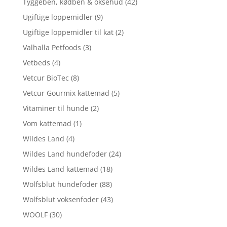
Tyggeben, kødben & oksehud
(42)
Ugiftige loppemidler
(9)
Ugiftige loppemidler til kat
(2)
Valhalla Petfoods
(3)
Vetbeds
(4)
Vetcur BioTec
(8)
Vetcur Gourmix kattemad
(5)
Vitaminer til hunde
(2)
Vom kattemad
(1)
Wildes Land
(4)
Wildes Land hundefoder
(24)
Wildes Land kattemad
(18)
Wolfsblut hundefoder
(88)
Wolfsblut voksenfoder
(43)
WOOLF
(30)