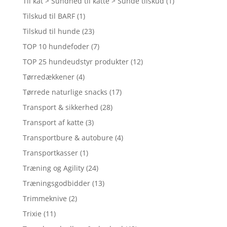
Til kat > Sundhed til katte > Sunde tilskud
(1)
Tilskud til BARF
(1)
Tilskud til hunde
(23)
TOP 10 hundefoder
(7)
TOP 25 hundeudstyr produkter
(12)
Tørredækkener
(4)
Tørrede naturlige snacks
(17)
Transport & sikkerhed
(28)
Transport af katte
(3)
Transportbure & autobure
(4)
Transportkasser
(1)
Træning og Agility
(24)
Træningsgodbidder
(13)
Trimmeknive
(2)
Trixie
(11)