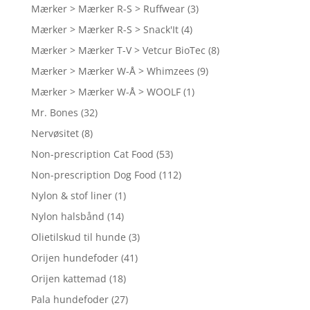
Mærker > Mærker R-S > Ruffwear
(3)
Mærker > Mærker R-S > Snack'It
(4)
Mærker > Mærker T-V > Vetcur BioTec
(8)
Mærker > Mærker W-Å > Whimzees
(9)
Mærker > Mærker W-Å > WOOLF
(1)
Mr. Bones
(32)
Nervøsitet
(8)
Non-prescription Cat Food
(53)
Non-prescription Dog Food
(112)
Nylon & stof liner
(1)
Nylon halsbånd
(14)
Olietilskud til hunde
(3)
Orijen hundefoder
(41)
Orijen kattemad
(18)
Pala hundefoder
(27)