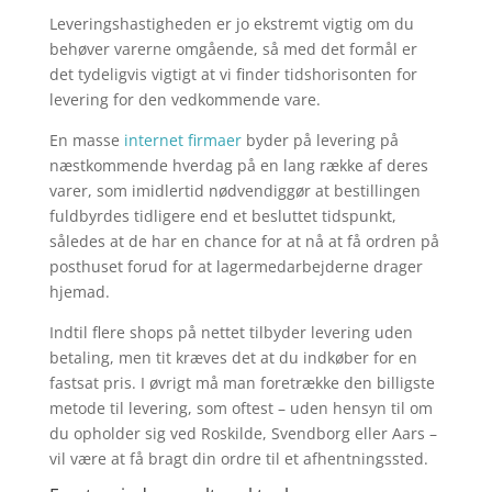
Leveringshastigheden er jo ekstremt vigtig om du
behøver varerne omgående, så med det formål er
det tydeligvis vigtigt at vi finder tidshorisonten for
levering for den vedkommende vare.
En masse
internet firmaer
byder på levering på
næstkommende hverdag på en lang række af deres
varer, som imidlertid nødvendiggør at bestillingen
fuldbyrdes tidligere end et besluttet tidspunkt,
således at de har en chance for at nå at få ordren på
posthuset forud for at lagermedarbejderne drager
hjemad.
Indtil flere shops på nettet tilbyder levering uden
betaling, men tit kræves det at du indkøber for en
fastsat pris. I øvrigt må man foretrække den billigste
metode til levering, som oftest – uden hensyn til om
du opholder sig ved Roskilde, Svendborg eller Aars –
vil være at få bragt din ordre til et afhentningssted.