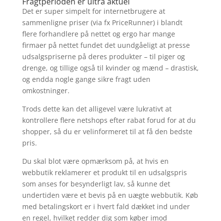
Fragtperioden er ultra aktuel
Det er super simpelt for internetbrugere at
sammenligne priser (via fx PriceRunner) i blandt
flere forhandlere på nettet og ergo har mange
firmaer på nettet fundet det uundgåeligt at presse
udsalgspriserne på deres produkter – til piger og
drenge, og tillige også til kvinder og mænd – drastisk,
og endda nogle gange sikre fragt uden
omkostninger.
Trods dette kan det alligevel være lukrativt at
kontrollere flere netshops efter rabat forud for at du
shopper, så du er velinformeret til at få den bedste
pris.
Du skal blot være opmærksom på, at hvis en
webbutik reklamerer et produkt til en udsalgspris
som anses for besynderligt lav, så kunne det
undertiden være et bevis på en uægte webbutik. Køb
med betalingskort er i hvert fald dækket ind under
en regel, hvilket redder dig som køber imod