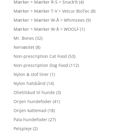
Mærker > Mærker R-S > Snack'It
(4)
Mærker > Mærker T-V > Vetcur BioTec
(8)
Mærker > Mærker W-Å > Whimzees
(9)
Mærker > Mærker W-Å > WOOLF
(1)
Mr. Bones
(32)
Nervøsitet
(8)
Non-prescription Cat Food
(53)
Non-prescription Dog Food
(112)
Nylon & stof liner
(1)
Nylon halsbånd
(14)
Olietilskud til hunde
(3)
Orijen hundefoder
(41)
Orijen kattemad
(18)
Pala hundefoder
(27)
Pelspleje
(2)