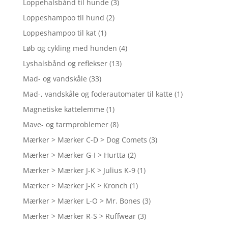
Loppehalsbånd til hunde
(3)
Loppeshampoo til hund
(2)
Loppeshampoo til kat
(1)
Løb og cykling med hunden
(4)
Lyshalsbånd og reflekser
(13)
Mad- og vandskåle
(33)
Mad-, vandskåle og foderautomater til katte
(1)
Magnetiske kattelemme
(1)
Mave- og tarmproblemer
(8)
Mærker > Mærker C-D > Dog Comets
(3)
Mærker > Mærker G-I > Hurtta
(2)
Mærker > Mærker J-K > Julius K-9
(1)
Mærker > Mærker J-K > Kronch
(1)
Mærker > Mærker L-O > Mr. Bones
(3)
Mærker > Mærker R-S > Ruffwear
(3)