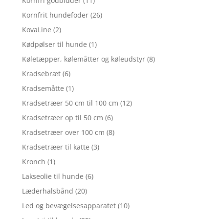
Kornfri godbidder
(11)
Kornfrit hundefoder
(26)
KovaLine
(2)
Kødpølser til hunde
(1)
Køletæpper, kølemåtter og køleudstyr
(8)
Kradsebræt
(6)
Kradsemåtte
(1)
Kradsetræer 50 cm til 100 cm
(12)
Kradsetræer op til 50 cm
(6)
Kradsetræer over 100 cm
(8)
Kradsetræer til katte
(3)
Kronch
(1)
Lakseolie til hunde
(6)
Læderhalsbånd
(20)
Led og bevægelsesapparatet
(10)